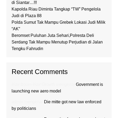
di Siantar…!!!
Kapolda Riau Diminta Tangkap “TW” Pengelola
Judi di Plaza 88
Polda Sumut Tak Mampu Grebek Lokasi Judi Milik
“AK”
Beromset Puluhan Juta Sehari,Polresta Deli
Serdang Tak Mampu Menutup Perjudian di Jalan
Tengku Fahrudin
Recent Comments
Hair Boom Hair Growth
mengenai
Government is
launching new aero model
admin
mengenai
Die mitte got new law enforced
by politicians