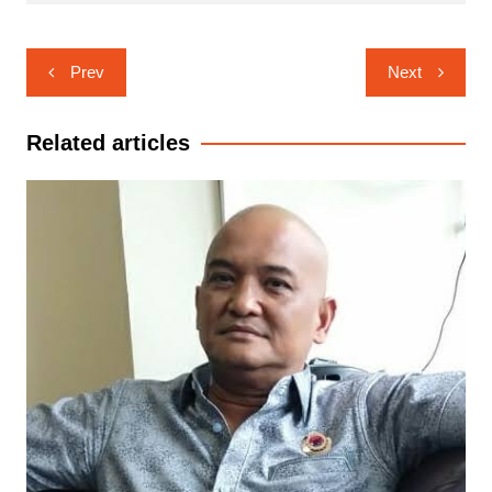
Navigasi
Prev
Next
pos
Related articles