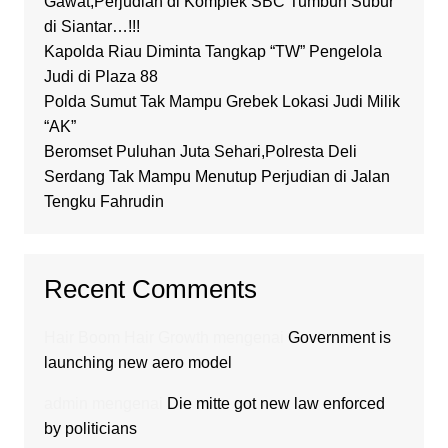
Gawat,Perjudian di Komplek SBC Tumbuh Subur
di Siantar…!!!
Kapolda Riau Diminta Tangkap “TW” Pengelola
Judi di Plaza 88
Polda Sumut Tak Mampu Grebek Lokasi Judi Milik
“AK”
Beromset Puluhan Juta Sehari,Polresta Deli
Serdang Tak Mampu Menutup Perjudian di Jalan
Tengku Fahrudin
Recent Comments
Hair Boom Hair Growth
mengenai
Government is
launching new aero model
admin
mengenai
Die mitte got new law enforced
by politicians