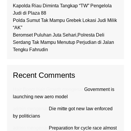
Kapolda Riau Diminta Tangkap “TW” Pengelola
Judi di Plaza 88
Polda Sumut Tak Mampu Grebek Lokasi Judi Milik
“AK”
Beromset Puluhan Juta Sehari,Polresta Deli
Serdang Tak Mampu Menutup Perjudian di Jalan
Tengku Fahrudin
Recent Comments
Hair Boom Hair Growth
mengenai
Government is
launching new aero model
admin
mengenai
Die mitte got new law enforced
by politicians
admin
mengenai
Preparation for cycle race almost