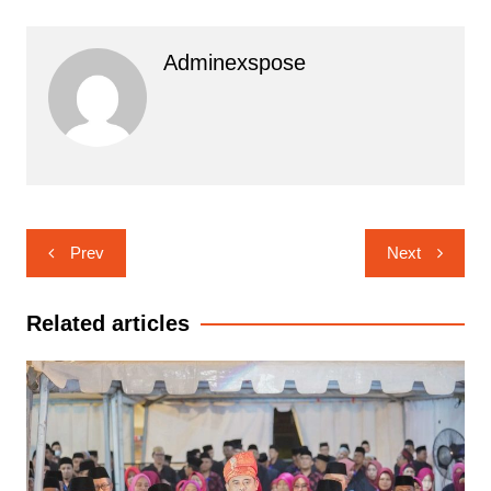
Adminexspose
Navigasi
Prev
Next
pos
Related articles