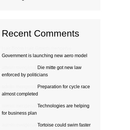
Recent Comments
Hair Boom Hair Growth
mengenai
Government is launching new aero model
admin
mengenai
Die mitte got new law
enforced by politicians
admin
mengenai
Preparation for cycle race
almost completed
admin
mengenai
Technologies are helping
for business plan
admin
mengenai
Tortoise could swim faster