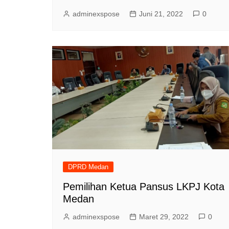
adminexspose
Juni 21, 2022
0
DPRD Medan
Pemilihan Ketua Pansus LKPJ Kota
Medan
adminexspose
Maret 29, 2022
0