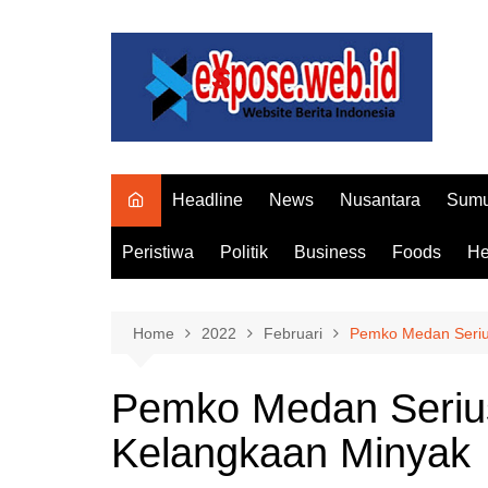
Skip
to
content
Headline
News
Nusantara
Sumu
Peristiwa
Politik
Business
Foods
He
Home
2022
Februari
Pemko Medan Seriu
Pemko Medan Seriu
Kelangkaan Minyak