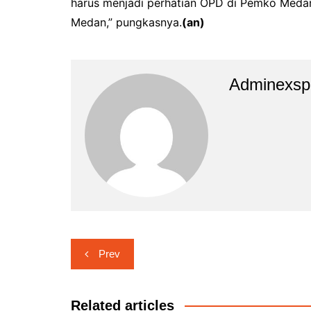
harus menjadi perhatian OPD di Pemko Medan
Medan,” pungkasnya.
(an)
Adminexsp
Navigasi
Prev
pos
Related articles