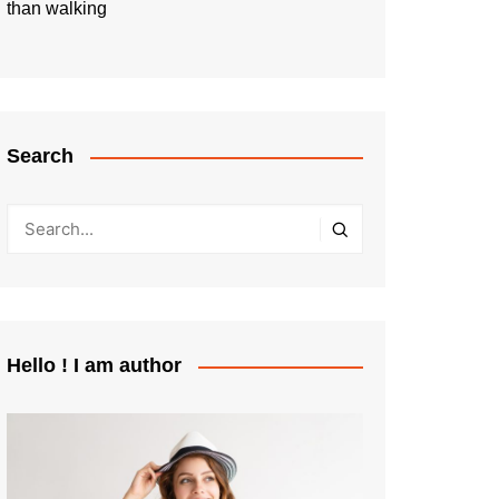
than walking
Search
Hello ! I am author