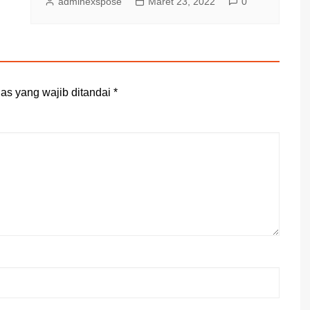
adminexspose
Maret 23, 2022
0
as yang wajib ditandai
*