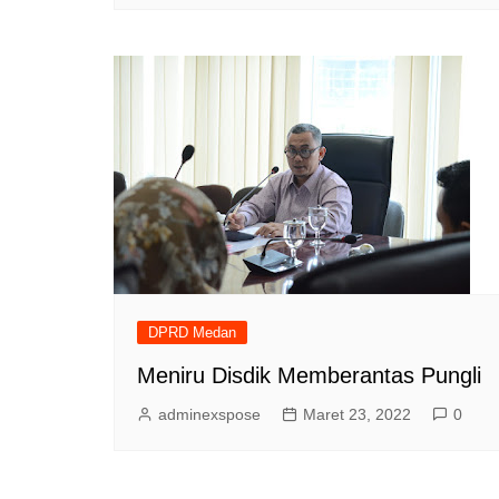
DPRD Medan
Meniru Disdik Memberantas Pungli
adminexspose
Maret 23, 2022
0