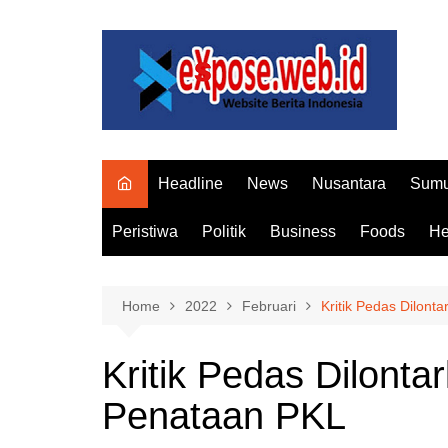
Skip
to
content
Headline
News
Nusantara
Sumu
Peristiwa
Politik
Business
Foods
He
Home
2022
Februari
Kritik Pedas Dilont
Kritik Pedas Dilonta
Penataan PKL