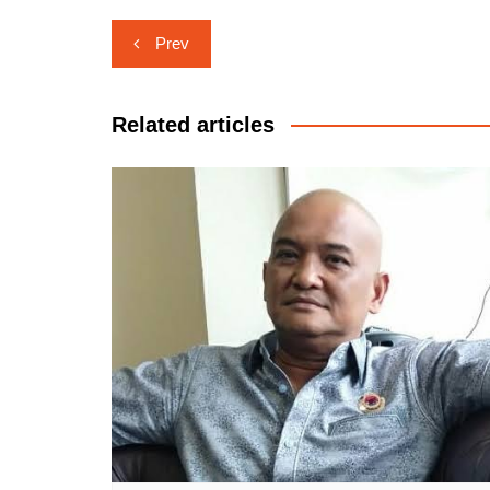
Navigasi
Prev
pos
Related articles