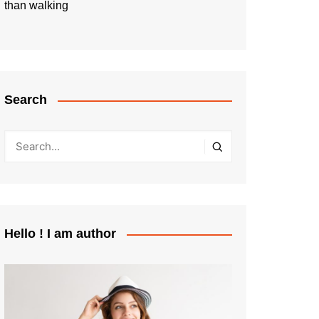
than walking
Search
Hello ! I am author