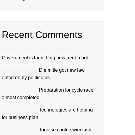
Recent Comments
Hair Boom Hair Growth
mengenai
Government is launching new aero model
admin
mengenai
Die mitte got new law
enforced by politicians
admin
mengenai
Preparation for cycle race
almost completed
admin
mengenai
Technologies are helping
for business plan
admin
mengenai
Tortoise could swim faster