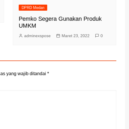
DPRD Medan
Pemko Segera Gunakan Produk
UMKM
adminexspose
Maret 23, 2022
0
as yang wajib ditandai
*