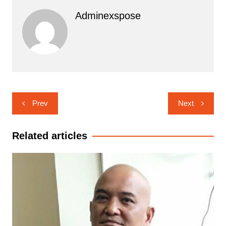
Adminexspose
Navigasi
Prev
Next
pos
Related articles