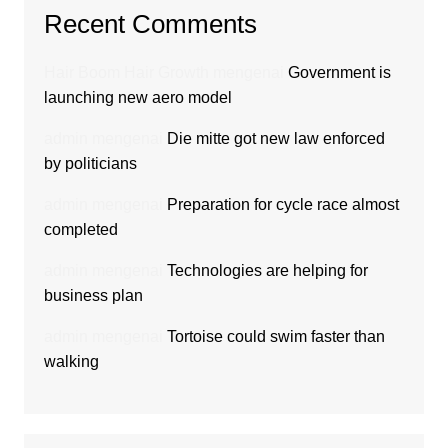
Recent Comments
Hair Boom Hair Growth
mengenai
Government is
launching new aero model
admin
mengenai
Die mitte got new law enforced
by politicians
admin
mengenai
Preparation for cycle race almost
completed
admin
mengenai
Technologies are helping for
business plan
admin
mengenai
Tortoise could swim faster than
walking