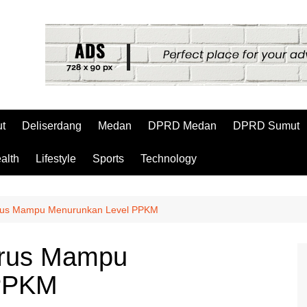
t
Deliserdang
Medan
DPRD Medan
DPRD Sumut
alth
Lifestyle
Sports
Technology
rus Mampu Menurunkan Level PPKM
arus Mampu
 PPKM