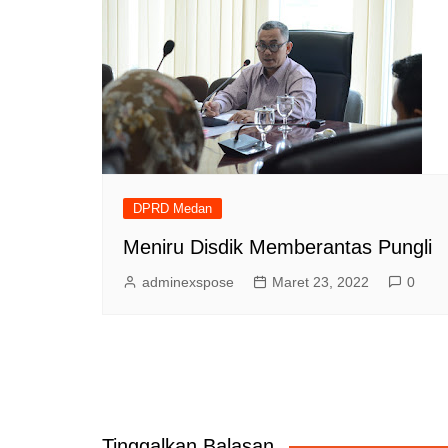
DPRD Medan
Meniru Disdik Memberantas Pungli
adminexspose
Maret 23, 2022
0
Tinggalkan Balasan