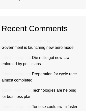
Recent Comments
Hair Boom Hair Growth
mengenai
Government is launching new aero model
admin
mengenai
Die mitte got new law
enforced by politicians
admin
mengenai
Preparation for cycle race
almost completed
admin
mengenai
Technologies are helping
for business plan
admin
mengenai
Tortoise could swim faster