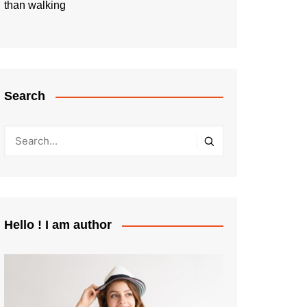
than walking
Search
Hello ! I am author