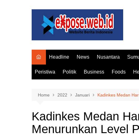
Skip
to
content
Headline
News
Nusantara
Sumu
Peristiwa
Politik
Business
Foods
He
Home
2022
Januari
Kadinkes Medan Ha
Kadinkes Medan H
Menurunkan Level