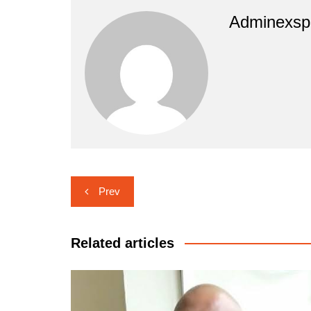
Adminexsp
Navigasi
Prev
pos
Related articles