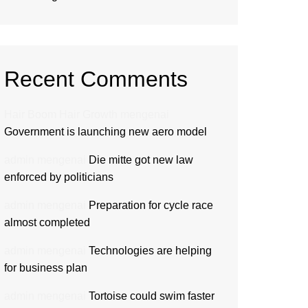
Recent Comments
Hair Boom Hair Growth
mengenai
Government is launching new aero model
admin
mengenai
Die mitte got new law
enforced by politicians
admin
mengenai
Preparation for cycle race
almost completed
admin
mengenai
Technologies are helping
for business plan
admin
mengenai
Tortoise could swim faster