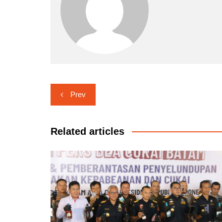
Navigasi
Prev
pos
Related articles