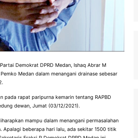
i Partai Demokrat DPRD Medan, Ishaq Abrar M
 Pemko Medan dalam menangani drainase sebesar
2.
an pada rapat paripurna kemarin tentang RAPBD
gedung dewan, Jumat (03/12/2021).
t diharapkan mampu dalam menangani permasalahan
Apalagi beberapa hari lalu, ada sekitar 1500 titik
 Sekretaris Fraksi P Demokrat DPRD Medan ini.