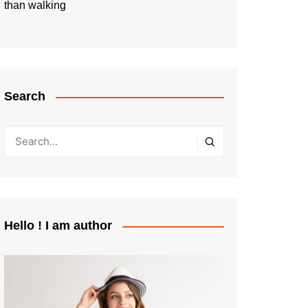
than walking
Search
Hello ! I am author