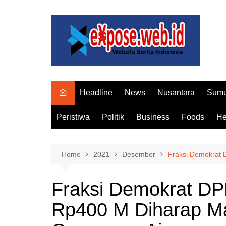
Skip
to
content
Headline
News
Nusantara
Sumu
Peristiwa
Politik
Business
Foods
He
Home
2021
Desember
Fraksi Demokrat
Fraksi Demokrat D
Rp400 M Diharap M