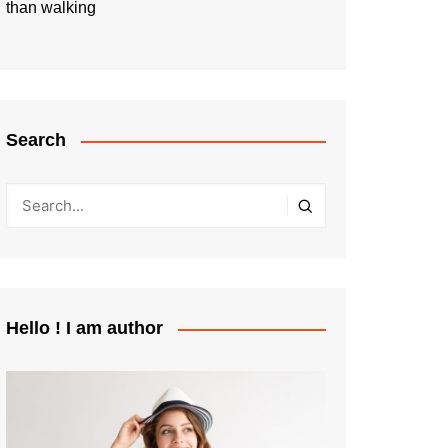
than walking
Search
Hello ! I am author