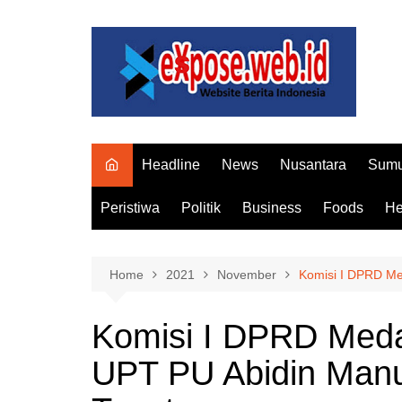
Skip
to
content
Headline
News
Nusantara
Sumu
Peristiwa
Politik
Business
Foods
He
Home
2021
November
Komisi I DPRD Me
Komisi I DPRD Meda
UPT PU Abidin Manu