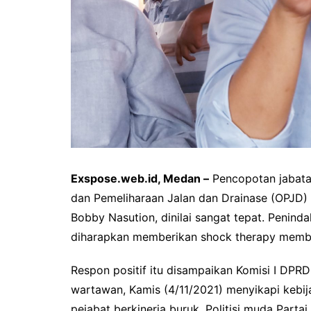
Exspose.web.id, Medan –
Pencopotan jabata
dan Pemeliharaan Jalan dan Drainase (OPJD)
Bobby Nasution, dinilai sangat tepat. Penind
diharapkan memberikan shock therapy memba
Respon positif itu disampaikan Komisi I DPR
wartawan, Kamis (4/11/2021) menyikapi kebi
pejabat berkinerja buruk. Politisi muda Parta