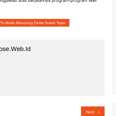
ungjawab atas berjalannya program-program Wali
U Abidin Manurung Dinilai Sudah Tepat
ose.web.id
Next