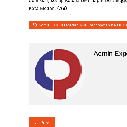
demikian, setiap Kepala UPT dapat bertangg
Kota Medan.
(AS)
Komisi I DPRD Medan Nilai Pencopotan Ka UPT P
Admin Exp
Navigasi
Prev