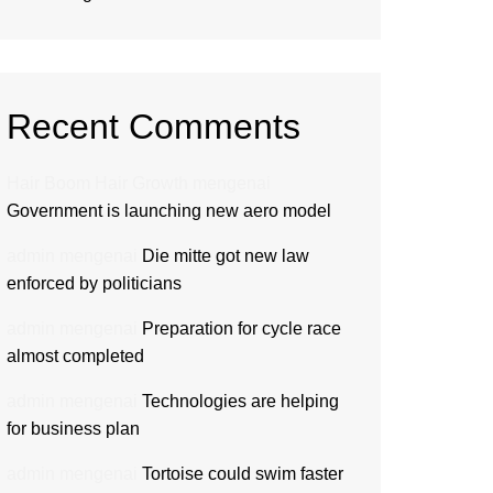
Recent Comments
Hair Boom Hair Growth
mengenai
Government is launching new aero model
admin
mengenai
Die mitte got new law
enforced by politicians
admin
mengenai
Preparation for cycle race
almost completed
admin
mengenai
Technologies are helping
for business plan
admin
mengenai
Tortoise could swim faster