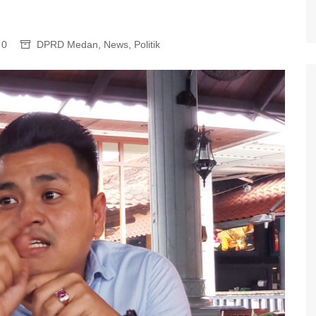
0
DPRD Medan
,
News
,
Politik