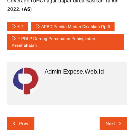
Coverage (UHC) agar dapat direalisasikan Tahun
2022. (
AS
)
6 T
APBD Pemko Medan Disahkan Rp 6
F PDI P Dorong Percepatan Peningkatan
Kesehahatan
Admin Expose.web.id
Navigasi
Prev
Next
pos