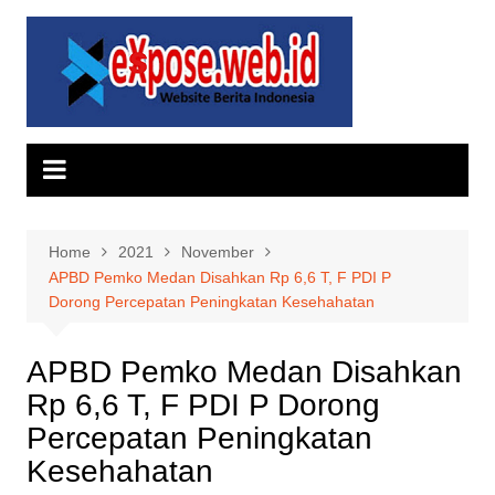
Skip
to
content
Home
2021
November
APBD Pemko Medan Disahkan Rp 6,6 T, F PDI P
Dorong Percepatan Peningkatan Kesehahatan
APBD Pemko Medan Disahkan
Rp 6,6 T, F PDI P Dorong
Percepatan Peningkatan
Kesehahatan