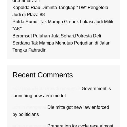
di Siantar…!!!
Kapolda Riau Diminta Tangkap “TW” Pengelola
Judi di Plaza 88
Polda Sumut Tak Mampu Grebek Lokasi Judi Milik
“AK”
Beromset Puluhan Juta Sehari,Polresta Deli
Serdang Tak Mampu Menutup Perjudian di Jalan
Tengku Fahrudin
Recent Comments
Hair Boom Hair Growth
mengenai
Government is
launching new aero model
admin
mengenai
Die mitte got new law enforced
by politicians
admin
mengenai
Preparation for cycle race almost