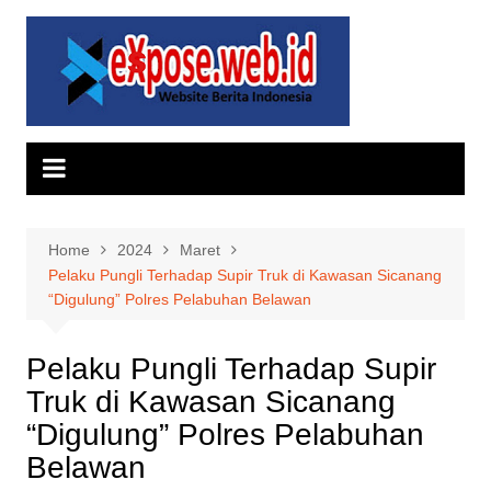
Skip
to
content
Home
2024
Maret
Pelaku Pungli Terhadap Supir Truk di Kawasan Sicanang
“Digulung” Polres Pelabuhan Belawan
Pelaku Pungli Terhadap Supir
Truk di Kawasan Sicanang
“Digulung” Polres Pelabuhan
Belawan