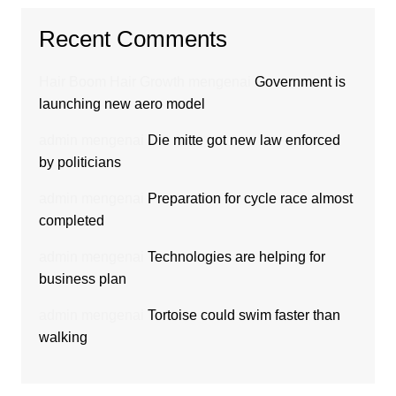
Recent Comments
Hair Boom Hair Growth
mengenai
Government is
launching new aero model
admin
mengenai
Die mitte got new law enforced
by politicians
admin
mengenai
Preparation for cycle race almost
completed
admin
mengenai
Technologies are helping for
business plan
admin
mengenai
Tortoise could swim faster than
walking