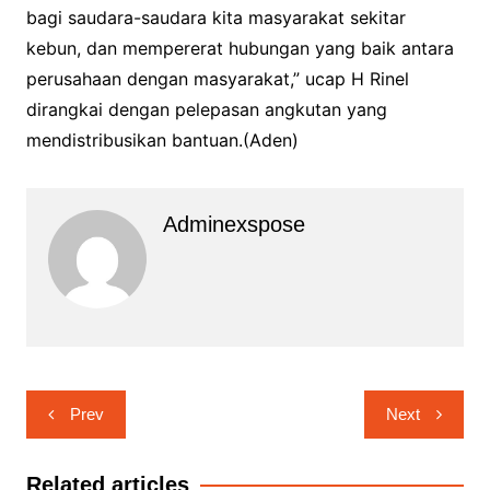
bagi saudara-saudara kita masyarakat sekitar
kebun, dan mempererat hubungan yang baik antara
perusahaan dengan masyarakat,” ucap H Rinel
dirangkai dengan pelepasan angkutan yang
mendistribusikan bantuan.(Aden)
Adminexspose
Navigasi
Prev
Next
pos
Related articles