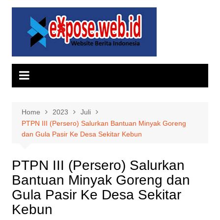
Skip
to
content
Home
2023
Juli
PTPN III (Persero) Salurkan Bantuan Minyak Goreng
dan Gula Pasir Ke Desa Sekitar Kebun
PTPN III (Persero) Salurkan
Bantuan Minyak Goreng dan
Gula Pasir Ke Desa Sekitar
Kebun