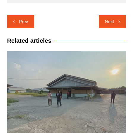
Navigasi
Prev
Next
pos
Related articles