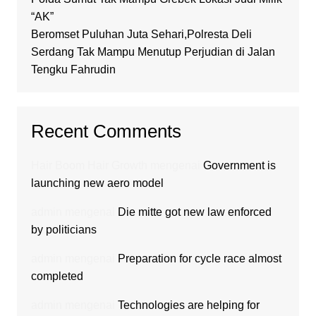
“AK”
Beromset Puluhan Juta Sehari,Polresta Deli
Serdang Tak Mampu Menutup Perjudian di Jalan
Tengku Fahrudin
Recent Comments
Hair Boom Hair Growth
mengenai
Government is
launching new aero model
admin
mengenai
Die mitte got new law enforced
by politicians
admin
mengenai
Preparation for cycle race almost
completed
admin
mengenai
Technologies are helping for