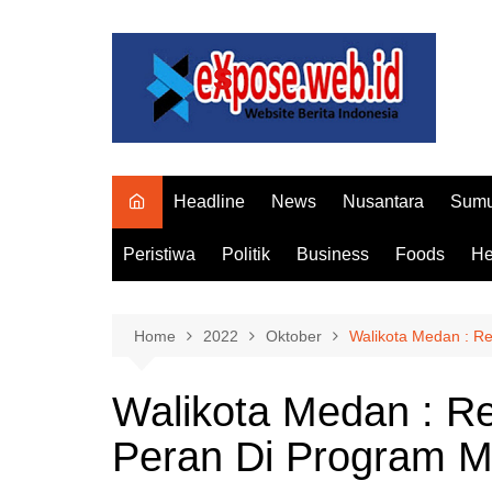
Skip
to
content
Headline
News
Nusantara
Sumu
Peristiwa
Politik
Business
Foods
He
Home
2022
Oktober
Walikota Medan : Re
Walikota Medan : R
Peran Di Program Ma