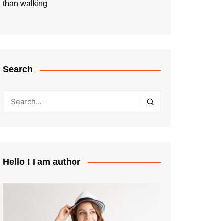
than walking
Search
Hello ! I am author