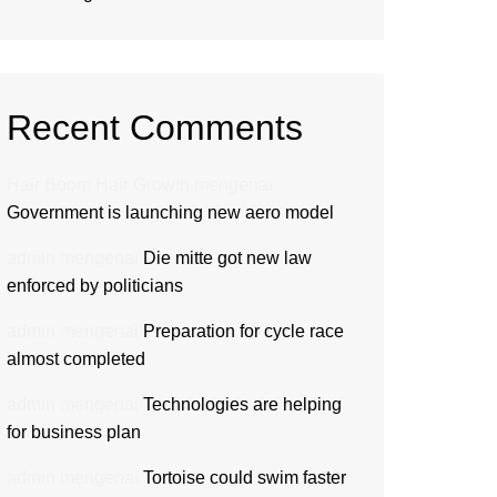
Recent Comments
Hair Boom Hair Growth
mengenai
Government is launching new aero model
admin
mengenai
Die mitte got new law
enforced by politicians
admin
mengenai
Preparation for cycle race
almost completed
admin
mengenai
Technologies are helping
for business plan
admin
mengenai
Tortoise could swim faster