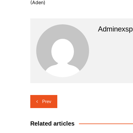
(Aden)
Adminexsp
Navigasi
Prev
pos
Related articles