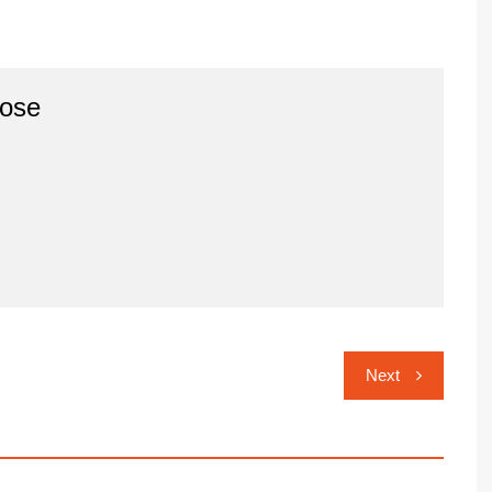
ose
Next