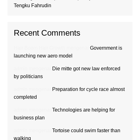
Tengku Fahrudin
Recent Comments
Hair Boom Hair Growth
mengenai
Government is
launching new aero model
admin
mengenai
Die mitte got new law enforced
by politicians
admin
mengenai
Preparation for cycle race almost
completed
admin
mengenai
Technologies are helping for
business plan
admin
mengenai
Tortoise could swim faster than
walking