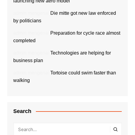
launching new aero model
admin
mengenai
Die mitte got new law enforced
by politicians
admin
mengenai
Preparation for cycle race almost
completed
admin
mengenai
Technologies are helping for
business plan
admin
mengenai
Tortoise could swim faster than
walking
Search