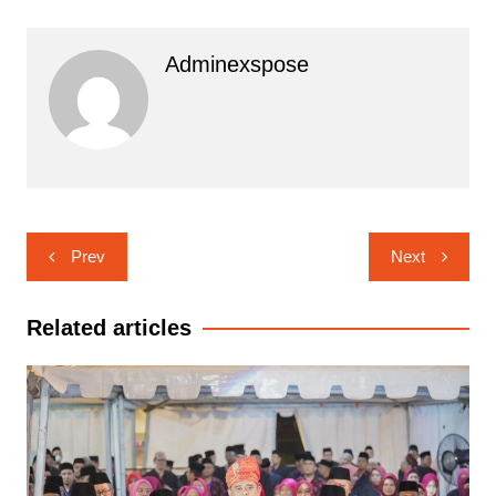
Adminexspose
Navigasi
Prev
Next
pos
Related articles