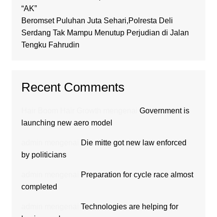
“AK”
Beromset Puluhan Juta Sehari,Polresta Deli
Serdang Tak Mampu Menutup Perjudian di Jalan
Tengku Fahrudin
Recent Comments
Hair Boom Hair Growth
mengenai
Government is
launching new aero model
admin
mengenai
Die mitte got new law enforced
by politicians
admin
mengenai
Preparation for cycle race almost
completed
admin
mengenai
Technologies are helping for