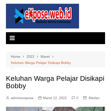
Skip
to
content
Home
2022
Maret
Keluhan Warga Pelajar Disikapi Bobby
Keluhan Warga Pelajar Disikapi
Bobby
adminexspose
Maret 12, 2022
0
Medan