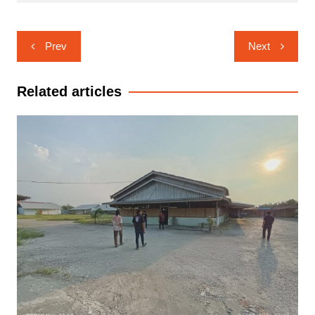
Navigasi
Prev
Next
pos
Related articles