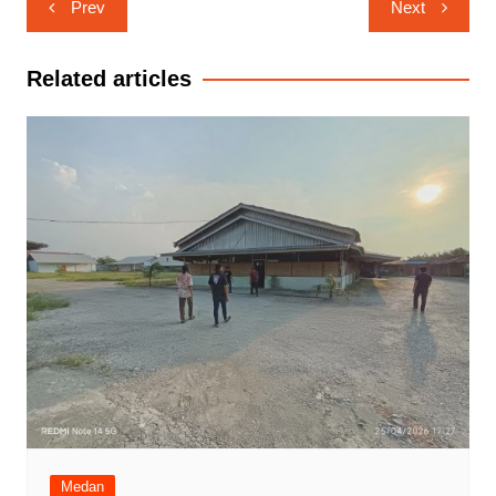
Prev
Next
pos
Related articles
Medan