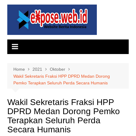
Skip
to
content
Home
2021
Oktober
Wakil Sekretaris Fraksi HPP DPRD Medan Dorong
Pemko Terapkan Seluruh Perda Secara Humanis
Wakil Sekretaris Fraksi HPP
DPRD Medan Dorong Pemko
Terapkan Seluruh Perda
Secara Humanis