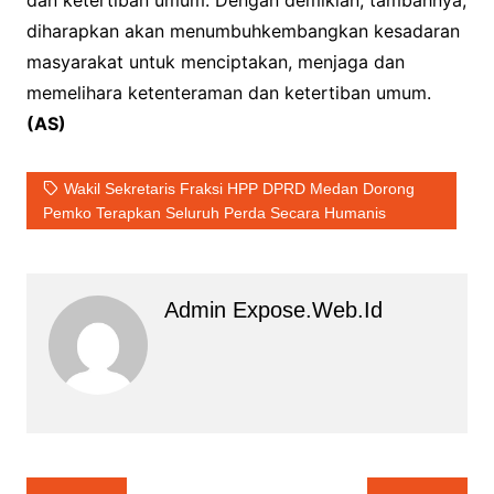
dan ketertiban umum. Dengan demikian, tambahnya,
diharapkan akan menumbuhkembangkan kesadaran
masyarakat untuk menciptakan, menjaga dan
memelihara ketenteraman dan ketertiban umum.
(AS)
Wakil Sekretaris Fraksi HPP DPRD Medan Dorong
Pemko Terapkan Seluruh Perda Secara Humanis
Admin Expose.web.id
Navigasi