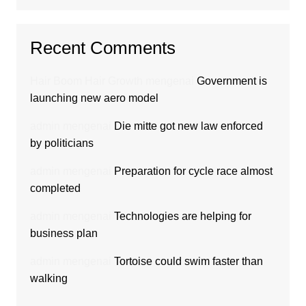
Recent Comments
Hair Boom Hair Growth
mengenai
Government is
launching new aero model
admin
mengenai
Die mitte got new law enforced
by politicians
admin
mengenai
Preparation for cycle race almost
completed
admin
mengenai
Technologies are helping for
business plan
admin
mengenai
Tortoise could swim faster than
walking